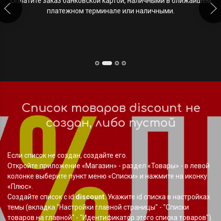
Оплатите заказ банковской картой, наличными в ближайшем
платежном терминале или наличными.
Список товаров
discount
не
создан, либо пустой
Если список не создан, создайте его.
Откройте приложение «Магазин» - раздел «Товары» - в левой
колонке выберите пункт меню «Списки» и нажмите на иконку
«Плюс».
Создайте список с id
discount
. Укажите id списка в настройках
темы (вкладка "Настройки главной страницы" - "Списки
товаров на главной" - "Идентификатор этого списка товаров").