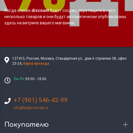
Когда список
discount
будет создан, перетащите в него
несколько товаров и они будут автоматически опубликованы
здесь на витрине вашего магазина.
127410
,
Россия
,
Москва
,
Стандартная ул., дом 6 строение 38
,
офис
23-24
,
Карта проезда
Пн-Пт
09:00 - 18:00
+7 (901) 546-42-99
info@boppconcept.ru
Покупателю