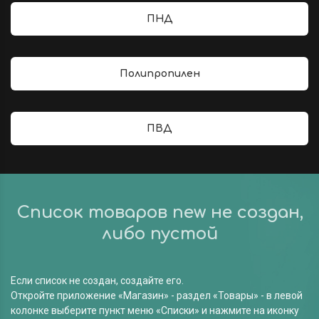
ПНД
Полипропилен
ПВД
Список товаров
new
не создан,
либо пустой
Если список не создан, создайте его.
Откройте приложение «Магазин» - раздел «Товары» - в левой
колонке выберите пункт меню «Списки» и нажмите на иконку