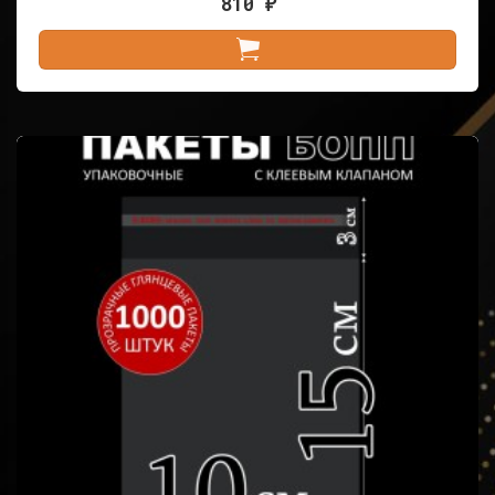
810
₽